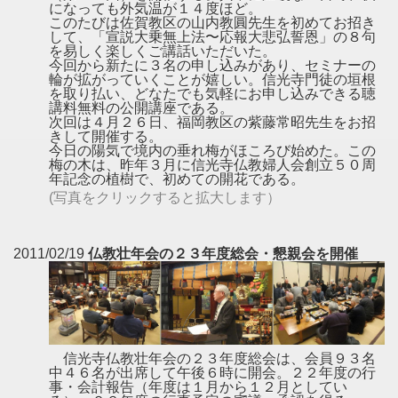
になっても外気温が１４度ほど。
このたびは佐賀教区の山内教圓先生を初めてお招き
して、「宣説大乗無上法〜応報大悲弘誓恩」の８句
を易しく楽しくご講話いただいた。
今回から新たに３名の申し込みがあり、セミナーの
輪が拡がっていくことが嬉しい。信光寺門徒の垣根
を取り払い、どなたでも気軽にお申し込みできる聴
講料無料の公開講座である。
次回は４月２６日、福岡教区の紫藤常昭先生をお招
きして開催する。
今日の陽気で境内の垂れ梅がほころび始めた。この
梅の木は、昨年３月に信光寺仏教婦人会創立５０周
年記念の植樹で、初めての開花である。
(写真をクリックすると拡大します）
2011/02/19
仏教壮年会の２３年度総会・懇親会を開催
信光寺仏教壮年会の２３年度総会は、会員９３名
中４６名が出席して午後６時に開会。２２年度の行
事・会計報告（年度は１月から１２月としてい