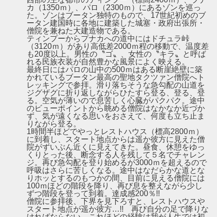
カ（1350ｍ）、パロ（2300ｍ）にあるゾンを巡っ
た。ゾンはブータン独特のもので、17世紀初めのブ
ータン建国時に各地に建築した城塞・政府出張所・
僧院を兼ねた大建造物である。
ティンプーからプナカへの道中にはドチュラ峠
（3120ｍ）があり高低差2000ｍ程の移動で、温度差
も20度以上。男性の〝ゴ〟、女性の〝キラ〟と呼ば
れる民族衣装が自然豊かな風景によく映える。
最終日にはパロの山中の500ｍはある断崖絶壁に築
かれているブータン最高の聖地タクツァン僧院へト
レッキングで参拝。滑り落ちそうな急勾配の山道を
ジグザグに折り返しながらひたすら登る、登る、登
る。空気が薄いので息苦しく心臓がパクパク。途中
のビューポイントから眺める僧院はなかなか近づか
ず、気が遠くなる思いをおさえて、何度も立ち止ま
りながら登る。
1時間半ほどでやっとレストハウス（標高2800ｍ）
に到着し、スタート地点からは遥か彼方に見えた僧
院がずいぶん近くに見えてきた。昼食、休憩をゆっ
くりとった後、断念する人を残して５名でチャレン
ジ。再び急勾配を登り始めるが3000ｍを超えるので
呼吸はさらに苦しくなる。途中はなだらかな道とな
りホッとするのもつかの間、目前に見える僧院には
100ｍほどの階段を降り、再び息を整えながら少し
ずつ階段を登って到着。達成感200％!!
僧院に参拝後、下界を見下ろすと、レストハウスや
スタート地点が遥か彼方…!! 再び自分の足で降りな
ければならない。これほどの経験は我が人生では初