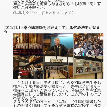
満堂の参詣者も何度も頷きながらのお聴聞、洵に有
難いご縁を賜った。
(写真をクリックすると拡大します）
2011/11/19
桑羽隆慈師をお迎えして、永代経法要が始ま
る
１１月１９日、午後１時半から桑羽隆慈先生をお
招きして永代経法要が始まった。先生は若い頃から
拙寺へご出講くださっているが、現在は本願寺派宗
会議長としてご活躍されており、ご多用の中でのご
出講であった。
２００名ほどの方々が、「写経」（住職が清書した
ものを薄く印刷し文字をなぞる形式の写経で、法要