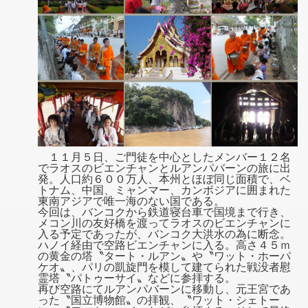
１１月５日、ご門徒を中心としたメンバー１２名
でラオスのビエンチャンとルアンパバーンの旅に出
発。人口約６００万人、本州とほぼ同じ面積で、ベ
トナム、中国、ミャンマー、カンボジアに囲まれた
東南アジアで唯一海のない国である。
今回は、バンコクから鉄道寝台車で国境まで行き、
メコン川の友好橋を渡ってラオスのビエンチャンに
入る予定であったが、バンコク大洪水の為に断念。
ハノイ経由で空路ビエンチャンに入る。高さ４５ｍ
の黄金の塔〝タート・ルアン〟や〝ワット・ホーパ
ケオ〟、パリの凱旋門を模して建てられた戦没者慰
霊塔〝パトゥーサイ〟などに参拝する。
再び空路にてルアンパバーンに移動し、元王宮であ
った〝国立博物館〟の拝観、〝ワット・シェトー