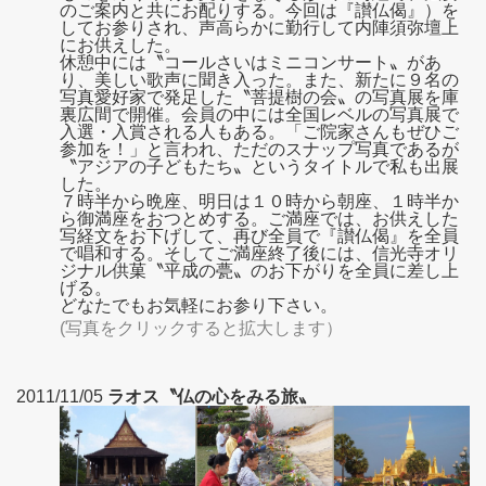
のご案内と共にお配りする。今回は『讃仏偈』）を
してお参りされ、声高らかに勤行して内陣須弥壇上
にお供えした。
休憩中には〝コールさいはミニコンサート〟があ
り、美しい歌声に聞き入った。また、新たに９名の
写真愛好家で発足した〝菩提樹の会〟の写真展を庫
裏広間で開催。会員の中には全国レベルの写真展で
入選・入賞される人もある。「ご院家さんもぜひご
参加を！」と言われ、ただのスナップ写真であるが
〝アジアの子どもたち〟というタイトルで私も出展
した。
７時半から晩座、明日は１０時から朝座、１時半か
ら御満座をおつとめする。ご満座では、お供えした
写経文をお下げして、再び全員で『讃仏偈』を全員
で唱和する。そしてご満座終了後には、信光寺オリ
ジナル供菓〝平成の甍〟のお下がりを全員に差し上
げる。
どなたでもお気軽にお参り下さい。
(写真をクリックすると拡大します）
2011/11/05
ラオス〝仏の心をみる旅〟