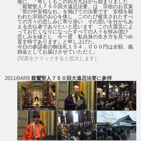
後に、『奇しくもこの四月九日から始まりました
「親鸞聖人７５０回大遠忌法要」は 宗祖のお言葉
「世の中安穏なれ」を掲げての法要です 安穏を願
われた宗祖のお心を体し このたび被災されたすべ
ての方々の悲しみに寄り添い その思いを分かちあ
える念仏者でありたいと思います この大震災によ
ってお亡くなりになったすべての人々を悼み偲び
悲しみを縁とし 今一度 私自身の生き方を見つめ
直す時であります』と申し上げた。
今日の参詣者の御法礼１５４，０００円は全額、義
捐金としてお届けさせていただく。
(写真をクリックすると拡大します）
2011/04/09
親鸞聖人７５０回大遠忌法要に参拝