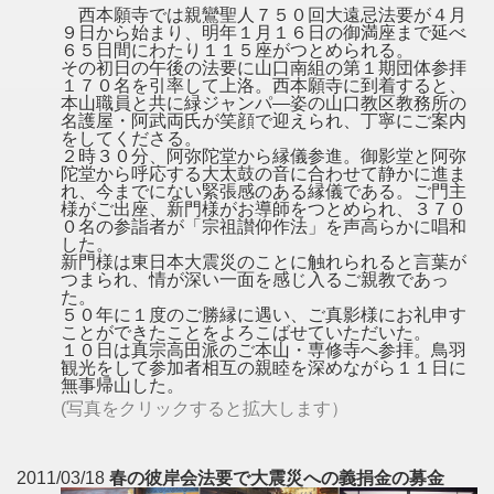
西本願寺では親鸞聖人７５０回大遠忌法要が４月
９日から始まり、明年１月１６日の御満座まで延べ
６５日間にわたり１１５座がつとめられる。
その初日の午後の法要に山口南組の第１期団体参拝
１７０名を引率して上洛。西本願寺に到着すると、
本山職員と共に緑ジャンパ―姿の山口教区教務所の
名護屋・阿武両氏が笑顔で迎えられ、丁寧にご案内
をしてくださる。
２時３０分、阿弥陀堂から縁儀参進。御影堂と阿弥
陀堂から呼応する大太鼓の音に合わせて静かに進ま
れ、今までにない緊張感のある縁儀である。ご門主
様がご出座、新門様がお導師をつとめられ、３７０
０名の参詣者が「宗祖讃仰作法」を声高らかに唱和
した。
新門様は東日本大震災のことに触れられると言葉が
つまられ、情が深い一面を感じ入るご親教であっ
た。
５０年に１度のご勝縁に遇い、ご真影様にお礼申す
ことができたことをよろこばせていただいた。
１０日は真宗高田派のご本山・専修寺へ参拝。鳥羽
観光をして参加者相互の親睦を深めながら１１日に
無事帰山した。
(写真をクリックすると拡大します）
2011/03/18
春の彼岸会法要で大震災への義捐金の募金