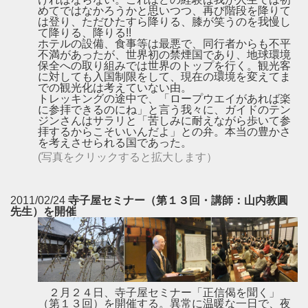
めてではなかろうかと思いつつ、再び階段を降りて
は登り、ただひたすら降りる、膝が笑うのを我慢し
て降りる、降りる!!
ホテルの設備、食事等は最悪で、同行者からも不平
不満があったが、世界初の禁煙国であり、地球環境
保全への取り組みでは世界のトップを行く。観光客
に対しても入国制限をして、現在の環境を変えてま
での観光化は考えていない由。
トレッキングの途中で、「ロープウエイがあれば楽
に参拝できるのにね」と言う我々に、ガイドのテン
ジンさんはサラリと「苦しみに耐えながら歩いて参
拝するからこそいいんだよ」との弁。本当の豊かさ
を考えさせられる国であった。
(写真をクリックすると拡大します）
2011/02/24
寺子屋セミナー（第１３回・講師：山内教圓
先生）を開催
２月２４日、寺子屋セミナー「正信偈を聞く」
（第１３回）を開催する。異常に温暖な一日で、夜