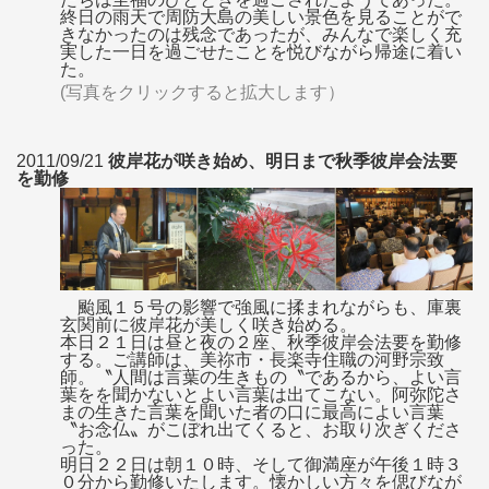
終日の雨天で周防大島の美しい景色を見ることがで
きなかったのは残念であったが、みんなで楽しく充
実した一日を過ごせたことを悦びながら帰途に着い
た。
(写真をクリックすると拡大します）
2011/09/21
彼岸花が咲き始め、明日まで秋季彼岸会法要
を勤修
颱風１５号の影響で強風に揉まれながらも、庫裏
玄関前に彼岸花が美しく咲き始める。
本日２１日は昼と夜の２座、秋季彼岸会法要を勤修
する。ご講師は、美祢市・長楽寺住職の河野宗致
師。〝人間は言葉の生きもの〝であるから、よい言
葉をを聞かないとよい言葉は出てこない。阿弥陀さ
まの生きた言葉を聞いた者の口に最高によい言葉
〝お念仏〟がこぼれ出てくると、お取り次ぎくださ
った。
明日２２日は朝１０時、そして御満座が午後１時３
０分から勤修いたします。懐かしい方々を偲びなが