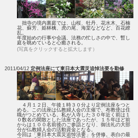
拙寺の境内裏庭では、山桜、牡丹、花水木、石楠
花、蘇芳、姫林檎、虎の尾、海棠などなど、百花繚
乱。
年度始めの行事や会議、法務の忙しさの中で、暫し
庭を眺めていると心癒される。
(写真をクリックすると拡大します）
2011/04/12
定例法座にて東日本大震災追悼法要を勤修
４月１２日、午後１時３０分より定例法座をつと
める。この法座は仏教婦人会の主催で、布教使は住
職がつとめている。私が入寺した３０年近く前は１
０数名の閑散とした法座であったが、１５年ほど前
からは１００名前後のご参詣となり、御法礼の大部
分が仏教婦人会の活動資金となる。
今回は「東日本大震災追悼法要」を併修。表白の最