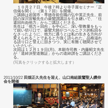
１０月２７日、午後７時より寺子屋セミナー「正
信偈を聞く」（第１７回）を開催。
ご講師は岩国市・専徳寺前住職の弘中英正先生。前
回の深川宣暢先生の曇鸞讃講話を引き継いで、「往
還回向由他力」からご講話くださる。
先生は「他力＝回向」を中心に、深い聖教量をもっ
て鋭い切り口で、曇鸞大師がコペルニクス的転回を
なさったように、他力に遇うとは私の生きる方向が
変えられることであると力強く語られた。品格溢れ
る語り口と譬えに頷きつつ、実に有難く聴聞させて
いただいた。
次回は１２月１９日(月)。本願寺司教・内藤昭文先生
が「道綽決聖道難証」からの道綽讃をご講話くださ
る。
(写真をクリックすると拡大します）
2011/10/22
田畑正久先生を迎え、山口南組親鸞聖人鑽仰
会を開催