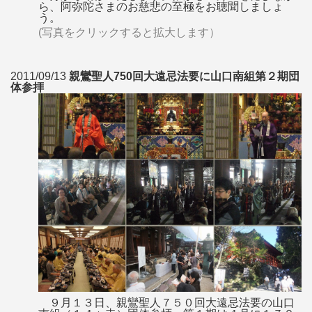
ら、阿弥陀さまのお慈悲の至極をお聴聞しましょ
う。
(写真をクリックすると拡大します）
2011/09/13
親鸞聖人750回大遠忌法要に山口南組第２期団
体参拝
９月１３日、親鸞聖人７５０回大遠忌法要の山口