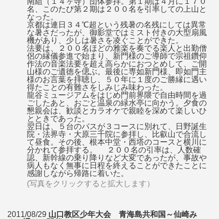
南組（１４ヶ寺）団体参拝。第１期は４月に１７０
名、このたび第２期は２００名を引率しての上山と
なった。
京都は連日３４℃超という残暑の名残にしては異常
な暑さだったが、御影堂ではミスト付きの大型扇風
機があり、少しは暑さを凌ぐことができた。
法要は、２００名ほどの雅楽を奏でる楽人と出勤僧
侶の縁儀参進で始まり、新門様のご導師で宗祖鑽仰
作法の音楽法要を超え高らかにおつとめして、ご開
山様のご遺徳を偲ぶ。最後に専如新門様、即如門主
様のお言葉を拝聴し、５０年に１度のご勝縁に遇い
得たことの有難さをしみじみ味わった。
龍谷ミュージアムをはじめ門前界隈で自由時間を過
ごしたあと、おごと温泉の緑水亭に向かう。夕食の
懇親会は、歓談とカラオケで親睦を深めて楽しいひ
とときであった。
翌日は、５台のバスが３コースに別れて、日野誕生
院・法界寺・大原三千院に参拝し、比叡山で合流し
て昼食。その後、根本中堂・西塔のコースと横川に
分かれて参拝する。 ２００名の引率は、人数確
認、新幹線の乗り降りなど大変であったが、事故や
病人もなく無事に日程を終えることができたことに
感謝しながら帰路に着いた。
(写真をクリックすると拡大します）
2011/08/29
山口教区少年大会 青海島共和国～仙崎み