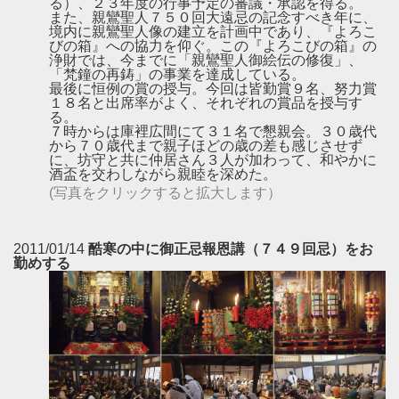
る）、２３年度の行事予定の審議・承認を得る。
また、親鸞聖人７５０回大遠忌の記念すべき年に、
境内に親鸞聖人像の建立を計画中であり、『よろこ
びの箱』への協力を仰ぐ。この『よろこびの箱』の
浄財では、今までに「親鸞聖人御絵伝の修復」、
「梵鐘の再鋳」の事業を達成している。
最後に恒例の賞の授与。今回は皆勤賞９名、努力賞
１８名と出席率がよく、それぞれの賞品を授与す
る。
７時からは庫裡広間にて３１名で懇親会。３０歳代
から７０歳代まで親子ほどの歳の差も感じさせず
に、坊守と共に仲居さん３人が加わって、和やかに
酒盃を交わしながら親睦を深めた。
(写真をクリックすると拡大します）
2011/01/14
酷寒の中に御正忌報恩講（７４９回忌）をお
勤めする