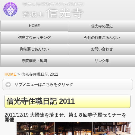
HOME
信光寺の歴史
信光寺ウォッチング
今月の行事ごあんない
御法要ごあんない
お問い合わせ
寺院概要・地図
リンク集
HOME
>
信光寺住職日記 2011
サブメニューはこちらをクリック
信光寺住職日記 2011
2011/12/19
大掃除を済ませ、第１８回寺子屋セミナーを
開催