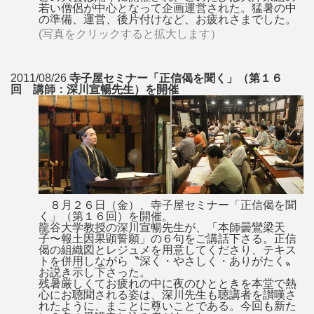
若い僧侶が中心となって企画運営された。猛暑の中
の準備、運営、後片付けなど、お疲れさまでした。
(写真をクリックすると拡大します）
2011/08/26
寺子屋セミナー「正信偈を聞く」（第１６
回 講師：深川宣暢先生）を開催
８月２６日（金）、寺子屋セミナー「正信偈を聞
く」（第１６回）を開催。
龍谷大学教授の深川宣暢先生が、「本師曇鸞梁天
子〜報土因果顕誓願」の６句をご講話下さる。正信
偈の組織図とレジュメを用意してくださり、テキス
トを併用しながら〝深く・やさしく・ありがたく〟
お説き示し下さった。
残暑厳しくてお疲れの中に夜のひとときを本堂で熱
心にお聴聞される姿は、深川先生も聴講者を讃嘆さ
れたように、まことに尊いことである。今回も新た