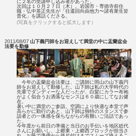
に２名の受講申し込み者があった。
次回は１０月２７日（木）。岩国市・専徳寺前住
職・弘中英正先生が「往還回向由他力〜諸有衆生皆
普化」を講話くださる。
(写真をクリックすると拡大します）
2011/08/07
山下義円師をお迎えして満堂の中に盂蘭盆会
法要を勤修
今年の盂蘭盆会法要は、ご講師に岡山の山下義円
師をお迎えして勤修した。山下師は私の大学時代の
先輩でダンディーな人だったが、白髪にカラー布袍
がよく似合うお洒落なセンスは６０歳にしてなお健
在。
暑い中に満堂のご参詣。空調により快適な本堂で声
高らかに勤行のあと、山下師は独特のスタンスで参
詣者との一体感を保ちながらの有難いご法話であっ
た。
今年度から前日の準備と当日のお手伝いを地区総代
さんにお願いし、上郷東・上郷西ブロックが担当さ
れ、お蔭で準備から後片付けまでスムーズ終えるこ