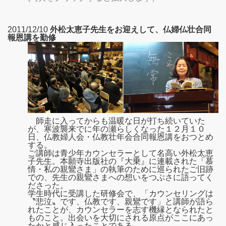
2011/12/10
外松太恵子先生をお迎えして、仏婦仏壮合同
報恩講を勤修
師走に入ってからも温暖な日が打ち続いていた
が、寒波襲来でに年の瀬らしくなった１２月１０
日、仏教婦人会・仏教壮年会合同報恩講をおつとめ
する。
ご講師は青少年カウンセラーとして名高い外松太恵
子先生。本願寺出版社の『大乗』に連載された「慕
情・私の親鸞さま」の執筆のために巡られたご旧跡
での、先生の親鸞さまへの想いをつぶさに語ってく
ださった。
学生時代に受講した研修会で、「カウンセリングは
〝悲泣〟です、仏教です、親鸞です」と講師が語ら
れたことが、カウンセラーを志す機縁となられたと
ものこと。出会いを大切にされる原点がここにあっ
たかと感じ入ったことである。