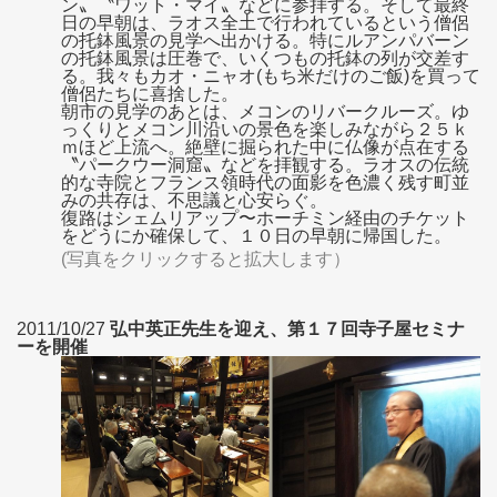
ン〟〝ワット・マイ〟などに参拝する。そして最終
日の早朝は、ラオス全土で行われているという僧侶
の托鉢風景の見学へ出かける。特にルアンパバーン
の托鉢風景は圧巻で、いくつもの托鉢の列が交差す
る。我々もカオ・ニャオ(もち米だけのご飯)を買って
僧侶たちに喜捨した。
朝市の見学のあとは、メコンのリバークルーズ。ゆ
っくりとメコン川沿いの景色を楽しみながら２５ｋ
ｍほど上流へ。絶壁に掘られた中に仏像が点在する
〝パークウー洞窟〟などを拝観する。ラオスの伝統
的な寺院とフランス領時代の面影を色濃く残す町並
みの共存は、不思議と心安らぐ。
復路はシェムリアップ〜ホーチミン経由のチケット
をどうにか確保して、１０日の早朝に帰国した。
(写真をクリックすると拡大します）
2011/10/27
弘中英正先生を迎え、第１７回寺子屋セミナ
ーを開催