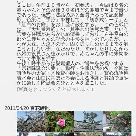
た。
２１日、午前１０時から「初参式」。今回は８名の
赤ちゃんとその家族３０名ほどの参加で今まで最少
であった。儀式・法話のあと全員そろって記念撮
影、色紙に「手形」を押して、「初参式ケーキ」と
「紅白のお餅」をお土産に散会する。 この色紙に
は、『大無量寿経』の「其手常出無尽之宝」という
言葉を住職があらかじめ清書しており、右手空白の
部分に赤ちゃんの記念の手形を押すのであるが、こ
れが大変。大泣きの子、固く握りしめたまま指を解
こうとしない子、なだめたり、すかしたりしながら
仏婦の役員さん総がかりで、赤ちゃんの手に朱肉を
つけて手形を押す。
午後１時半からは親鸞聖人のご誕生をお祝いする
「宗祖降誕会法要」。勤行・住職法話の後、今回は
詩吟界の大家・木原寶心師をお招きし、寶心流吟道
寶水会と山口民謡ほたる会による吟詠と舞踊で賑や
かに楽しく降誕会のひとときを過ごした。
(写真をクリックすると拡大します）
2011/04/20
百花繚乱