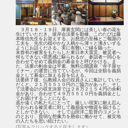
３月１８・１９日、庫裏玄関には美しい春の花を
生けていただき、彼岸会法要を勤修。このたびは藤
本唯信先生をお迎えする。お慈悲の至極とご報謝の
工夫を、先生の穏やかな人柄から渾々と沸きいずる
ようにお話くださる。実に有難いご縁を賜った。
未曾有の被害をもたらした東日本大震災。被災者へ
何もできない罪悪感に駆られるが、参詣者一同心を
合わせてせめて義捐金の募金をと呼びかける。ま
た、法要の剰余金は平素、無料公開講座「寺子屋セ
ミナー」の運営に当てているが、今回は全額を義捐
金として募金に加える旨を伝える。
法要終了後、仏教婦人会の役員さんに集計していた
だくと、２１万５５１０円のご協力があった。そし
て法要会計の収支決算では２８万２１５４円の余剰
金があり、合わせて４９万５５１０円を義捐金とし
てお届けすることになる。
遥か遠くの私たちにとって、厳しい現実に耐え忍ん
でおられる被災者に対して義捐金や物資を届けるこ
としかできない。、そして山田洋二監督のコメント
のとおり、貧弱な想像力を懸命に働かせて、被災地
の人たちを思い続けたい。
(写真をクリックすると拡大します）