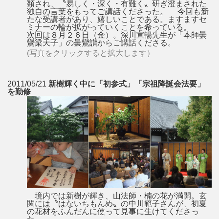
類され、〝易しく・深く・有難く〟研ぎ澄まされた
独自の言葉をもってご講話くださった。 今回も新
たな受講者があり、嬉しいことである。ますますセ
ミナーの輪が拡がっていくことを希っている。
次回は８月２６日（金）。深川宣暢先生が「本師曇
鸞梁天子」の曇鸞讃からご講話くださる。
(写真をクリックすると拡大します）
2011/05/21
新樹輝く中に「初参式」「宗祖降誕会法要」
を勤修
境内では新樹が輝き、山法師・楠の花が満開。玄
関には〝はないちもんめ〟の中川範子さんが、初夏
の花材をふんだんに使って見事に生けてくださっ