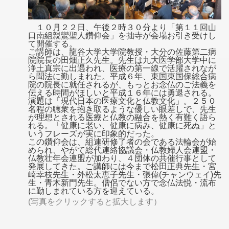
１０月２２日、午後２時３０分より「第１１回山
口南組親鸞聖人鑽仰会」を拙寺が会場お引き受けし
て開催する。
ご講師は、龍谷大学大学院教授・大分の佐藤第二病
院院長の田畑正久先生。先生は九大医学部大学中に
浄土真宗に出遇われ、医療の第一線で活躍されなが
ら聞法に勤しまれた。平成６年、東国東国保総合病
院の院長に就任されるが、もっとお念仏のご法義を
伝える時間がほしいと平成１６年には勇退される。
演題は「現代日本の医療文化と仏教文化」。２５０
名程の聴衆を抱き取るような優しい眼差しで、先生
が理想とされる医療と仏教の融合を熱く有難く語ら
れる。「健康に老い、健康に病み、健康に死ぬ」と
いうフレーズが実に印象的だった。
この鑽仰会は、組連研修了者の会である法輪会が始
められ、やがて総代連絡協議会・仏教婦人会連盟・
仏教壮年会連盟が加わり、４団体の共催行事として
発展してきた。ご講師には今まで松田正典先生・宮
崎幸枝先生・外松太恵子先生・張偉(チャンウェイ)先
生・青木新門先生。僧侶でない方で念仏法悦・流布
に勤しまれている方を迎えている。
(写真をクリックすると拡大します）