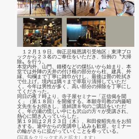
１２月１９日、御正忌報恩講引受地区：東津ブロ
ックから２３名のご奉仕をいただき、恒例の〝大掃
除〟を行う。
本堂内外、山門、鐘楼などの煤払いから始まり、本
堂では外陣の天井の付け根の部分から柱、建具、外
縁、勾欄まで丁寧に雑巾がけし、最後は畳の乾拭き
で仕上げ。境内は隅々まで草取り清掃していただ
く。今年は男性が多く、高い部分の掃除を丁寧にし
てくださった。
同日の夜７時より、寺子屋セミナー「正信偈を聞
く」（第１８回）を開催する。本願寺司教の内藤昭
文先生をお招きし、道綽讃８句のご講話をいただ
く。年の瀬の慌しい中にも沢山の方々が受講され、
熱心に聞き入っていらした。
第１９回は２月２３日（木）、和田俊昭先生をお招
きする。途中からの受講申し込みも歓迎。セミナー
の輪がさらに拡がっていくことを希っている。
(写真をクリックすると拡大します）