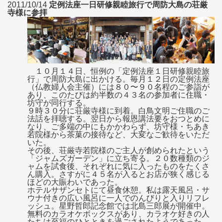
2011/10/14
定例法座一日研修親睦旅行で周防大島の荘厳
寺様に参拝
１０月１４日、恒例の「定例法座１日研修親睦旅
行」で周防大島に出かける。毎月１２日の定例法座
（仏教婦人会主催）には８０〜９０名程のご参詣が
あり、このたびは約半数の４３名の参加者に住職・
坊守が同行する。
９時３０分に荘厳寺様に到着。白鳥文明ご住職のご
法話を拝聴する。翌日から報恩講法要をおつとめに
なり、ご多端の中にもかかわらず、坊守様・ちあき
若院様から茶菓の接待など、大変なご歓待をいただ
いた。
その後、荘厳寺若院様のご主人が創められたという
「ジャムズガーデン」に立ち寄る。２０数種類のジ
ャムを試食後、それぞれに気に入ったものをたくさ
ん購入。さすがに４５名が入るとお店が狭く感じる
ほどの大賑わいであった。
ホテルサザンセトにて昼食休憩。私は露天風呂・サ
ウナ付きの広い風呂に一人でのんびりと入りリフレ
ッシュ。星野哲郎記念館では北島三郎展が開催中。
無料のカラオケボックスがあり、カラオケ好きの人
たちは至福のひとときを過ごされたようであった。