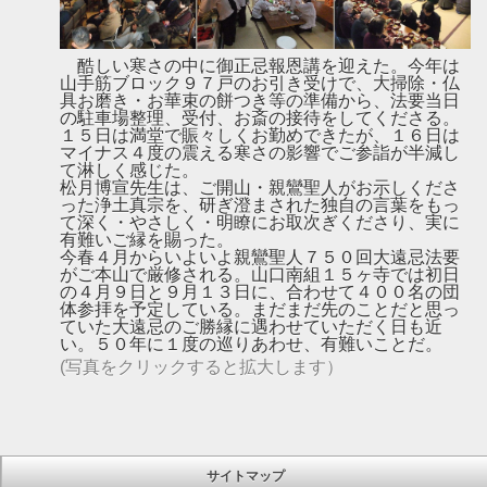
酷しい寒さの中に御正忌報恩講を迎えた。今年は
山手筋ブロック９７戸のお引き受けで、大掃除・仏
具お磨き・お華束の餅つき等の準備から、法要当日
の駐車場整理、受付、お斎の接待をしてくださる。
１５日は満堂で賑々しくお勤めできたが、１６日は
マイナス４度の震える寒さの影響でご参詣が半減し
て淋しく感じた。
松月博宣先生は、ご開山・親鸞聖人がお示しくださ
った浄土真宗を、研ぎ澄まされた独自の言葉をもっ
て深く・やさしく・明瞭にお取次ぎくださり、実に
有難いご縁を賜った。
今春４月からいよいよ親鸞聖人７５０回大遠忌法要
がご本山で厳修される。山口南組１５ヶ寺では初日
の４月９日と９月１３日に、合わせて４００名の団
体参拝を予定している。まだまだ先のことだと思っ
ていた大遠忌のご勝縁に遇わせていただく日も近
い。５０年に１度の巡りあわせ、有難いことだ。
(写真をクリックすると拡大します）
サイトマップ