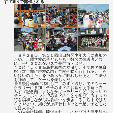
すヾ通りで開催される
８月２９日、第１５回山口教区少年大会に参加の
ため、土曜学校の子どもたちと数名の保護者と共
に、一行３０名がバスで長門市へ出発。
１０時半より青海島共和国の立派な元小学校の体育
館（数年前に廃校の由）で開会式が行われる。「ら
いはいのうた」を声高らかに唱和したあと、ご法話
を拝聴して、ゲームを楽しんだ。
昼食後は仙崎に移動して〝みすヾ通り〟でのウォー
クラリーに参加。金子みすヾのお墓がある遍照寺、
みすヾ記念館、まちなかギャラリーなど、数ヶ所の
チェックポイントでみすヾのことを学び、みすヾの
詩を唱和しながら猛暑の中を歩き回る。途中ではカ
キ氷やさつま揚げが振舞われホッと一息、子どもた
ちは大喜び。
この大会は隔年に開催され、このたびは大津東組の