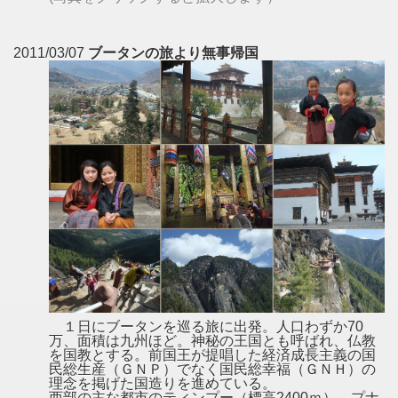
2011/03/07
ブータンの旅より無事帰国
１日にブータンを巡る旅に出発。人口わずか70
万、面積は九州ほど。神秘の王国とも呼ばれ、仏教
を国教とする。前国王が提唱した経済成長主義の国
民総生産（ＧＮＰ）でなく国民総幸福（ＧＮＨ）の
理念を掲げた国造りを進めている。
西部の主な都市のティンプー（標高2400ｍ）、プナ