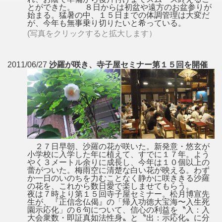
とができた。 ８日からは初盆や遠方のお盆参りが
始まる。猛暑の中、１５日までの体調管理は大変だ
が、今年も無事乗り切りたいと希っている。
(写真をクリックすると拡大します）
2011/06/27
沙羅が咲き、寺子屋セミナー第１５回を開催
２７日早朝、沙羅の花が咲いた。新発意・悠玄が
小学校に入学した年に植えて、すでに１７年。よう
やく３メートル余りに成長し、今年は１０個以上の
蕾がついた。梅雨空に清楚な白い花が映える。わず
か一日のいのちを力むことなく静かに咲ききる沙羅
の花を、これから数日愛で楽しませてもらう。
夜は７時より第１５回寺子屋セミナー。松月博宣先
生が、『正信念仏偈』の「帰入功徳大宝海〜入生死
園示応化」の６句について、信心の利益を〝入：入
大会衆数・即証真如法性身〟と〝出：示応化〟に分